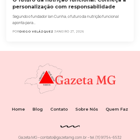
personalização com responsabilidade
Segundo o fundador Ian Cunha, o futuro da nutrição funcional
aponta para…
POR
DIEGO VELÁZQUEZ
JANEIRO 27, 2026
Home
Blog
Contato
Sobre Nós
Quem Faz
Gazeta MG –
contato@gazetamg.com.br
– tel.(11)91754-6532