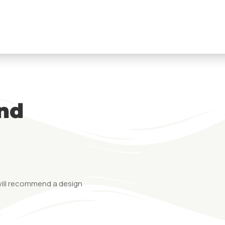
m]
ind
will recommend a design