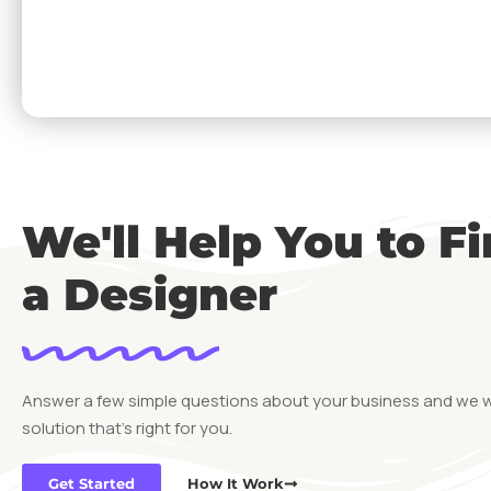
Newsletter
[mc4wp_for
Subscribe to our newsletter to get our newest
articles instantly!
We'll Help You to F
a Designer
Answer a few simple questions about your business and we 
solution that’s right for you.
Get Started
How It Work