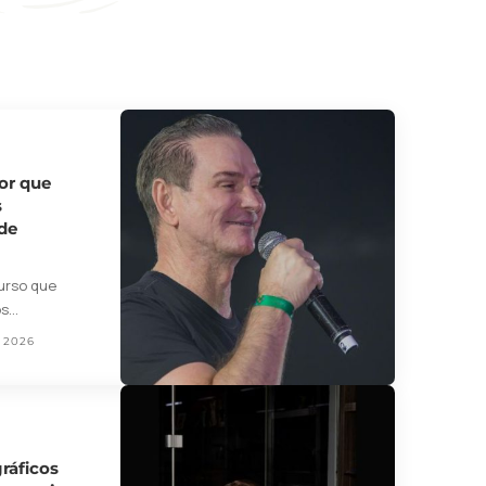
or que
s
de
urso que
os…
 2026
ráficos