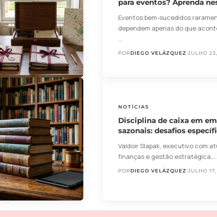
para eventos? Aprenda nes
Eventos bem-sucedidos rarame
dependem apenas do que aconte
…
POR
DIEGO VELÁZQUEZ
JULHO 23
NOTÍCIAS
Disciplina de caixa em e
sazonais: desafios específ
Valdoir Slapak, executivo com a
finanças e gestão estratégica,…
POR
DIEGO VELÁZQUEZ
JULHO 17,