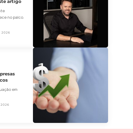
te artigo
nte
ce no palco.
, 2026
mpresas
icos
tuação em
 2026