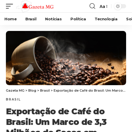
Aa
Home
Brasil
Notícias
Política
Tecnologia
So
Gazeta MG
>
Blog
>
Brasil
>
Exportação de Café do Brasil: Um Marco de 3,3 Milhões de Sacas em Fevereiro
BRASIL
Exportação de Café do
Brasil: Um Marco de 3,3