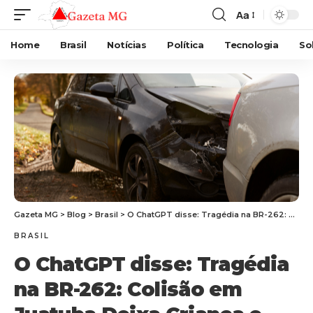
Aa
Home
Brasil
Notícias
Política
Tecnologia
So
Gazeta MG
>
Blog
>
Brasil
>
O ChatGPT disse: Tragédia na BR-262: Colisão em Juatuba Deixa Criança e Adultos Gravemente Feridos
BRASIL
O ChatGPT disse: Tragédia
na BR-262: Colisão em