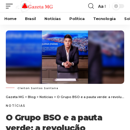
Aa
Home
Brasil
Notícias
Política
Tecnologia
So
Cleiton Santos Santana
Gazeta MG
>
Blog
>
Notícias
>
O Grupo BSO e a pauta verde: a revolução energética do Brasil
NOTÍCIAS
O Grupo BSO e a pauta
verde: a revolução