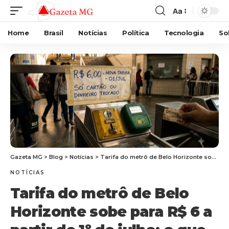
Aa
Home
Brasil
Notícias
Política
Tecnologia
So
Gazeta MG
>
Blog
>
Notícias
>
Tarifa do metrô de Belo Horizonte sobe para R$ 6 a partir de 1º de julho: o que muda para quem depende do transporte na capital
NOTÍCIAS
Tarifa do metrô de Belo
Horizonte sobe para R$ 6 a