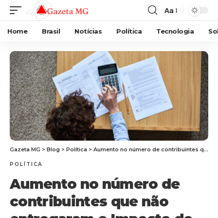
Aa
Home
Brasil
Notícias
Política
Tecnologia
So
Gazeta MG
>
Blog
>
Política
>
Aumento no número de contribuintes que não entregaram o Imposto de Renda em Uberlândia e Uberaba preocupa autoridades
POLÍTICA
Aumento no número de
contribuintes que não