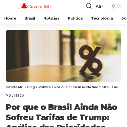
Aa
Home
Brasil
Notícias
Política
Tecnologia
So
Gazeta MG
>
Blog
>
Política
>
Por que o Brasil Ainda Não Sofreu Tarifas de Trump: Análise das Prioridades Comerciais dos EUA
POLÍTICA
Por que o Brasil Ainda Não
Sofreu Tarifas de Trump: