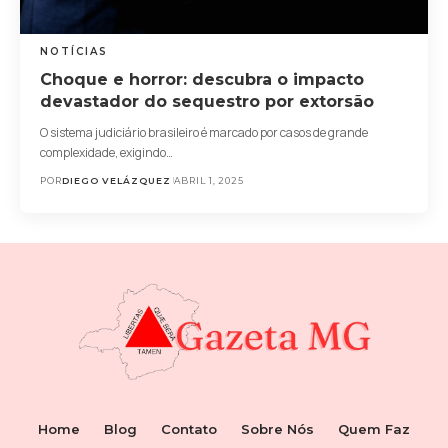
NOTÍCIAS
Choque e horror: descubra o impacto
devastador do sequestro por extorsão
O sistema judiciário brasileiro é marcado por casos de grande
complexidade, exigindo…
POR
DIEGO VELÁZQUEZ
ABRIL 1, 2025
Home
Blog
Contato
Sobre Nós
Quem Faz