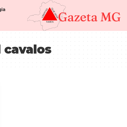
ia
l cavalos