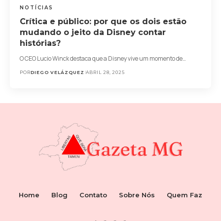
NOTÍCIAS
Crítica e público: por que os dois estão
mudando o jeito da Disney contar
histórias?
O CEO Lucio Winck destaca que a Disney vive um momento de…
POR
DIEGO VELÁZQUEZ
ABRIL 28, 2025
Home
Blog
Contato
Sobre Nós
Quem Faz