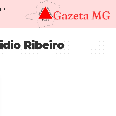
ia
idio Ribeiro