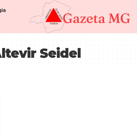
ia
tevir Seidel