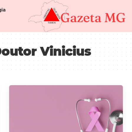
ia
outor Vinicius