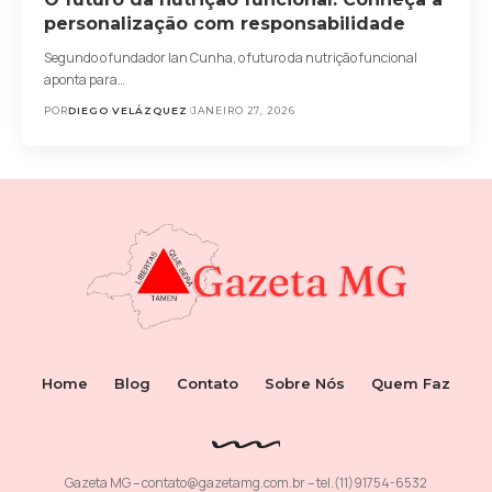
personalização com responsabilidade
Segundo o fundador Ian Cunha, o futuro da nutrição funcional
aponta para…
POR
DIEGO VELÁZQUEZ
JANEIRO 27, 2026
Home
Blog
Contato
Sobre Nós
Quem Faz
Gazeta MG –
contato@gazetamg.com.br
– tel.(11)91754-6532